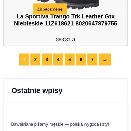
Zobacz cenę
La Sportiva Trango Trk Leather Gtx
Niebieskie 11Z618621 8020647879755
883,81
zł
1
2
3
4
5
6
7
→
Ostatnie wpisy
Bawełniane piżamy męskie — polska wygoda i styl