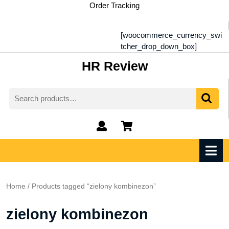
Skip
Order Tracking
to
content
[woocommerce_currency_swi
tcher_drop_down_box]
HR Review
Search
for:
My
shopping
Account
cart
O
M
Home
/ Products tagged “zielony kombinezon”
zielony kombinezon