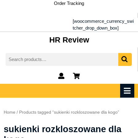
Skip
Order Tracking
to
content
[woocommerce_currency_swi
tcher_drop_down_box]
HR Review
Search
for:
My
shopping
Account
cart
O
M
Home
/ Products tagged “sukienki rozkloszowane dla kogo”
sukienki rozkloszowane dla