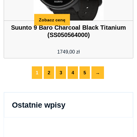
Zobacz cenę
Suunto 9 Baro Charcoal Black Titanium
(SS050564000)
1749,00
zł
1
2
3
4
5
→
Ostatnie wpisy