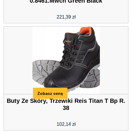
0.8461.Mwch Green Black
221,39
zł
Zobacz cenę
Buty Ze Skóry, Trzewiki Reis Titan T Bp R.
38
102,14
zł