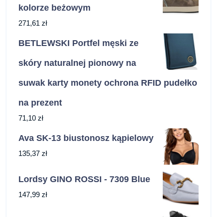
kolorze beżowym
271,61
zł
BETLEWSKI Portfel męski ze
skóry naturalnej pionowy na
suwak karty monety ochrona RFID pudełko
na prezent
71,10
zł
Ava SK-13 biustonosz kąpielowy
135,37
zł
Lordsy GINO ROSSI - 7309 Blue
147,99
zł