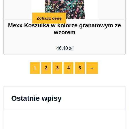
Zobacz cenę
Mexx Koszulka w kolorze granatowym ze
wzorem
46,40
zł
1
2
3
4
5
→
Ostatnie wpisy