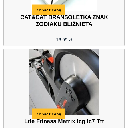
Zobacz cenę
CAT&CAT BRANSOLETKA ZNAK
ZODIAKU BLIŹNIĘTA
16,99
zł
Zobacz cenę
Life Fitness Matrix Icg Ic7 Tft