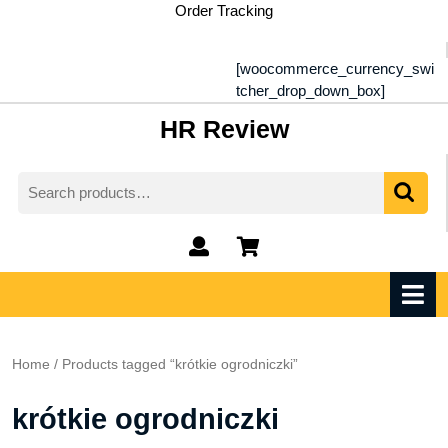
Skip
Order Tracking
to
content
[woocommerce_currency_swi
tcher_drop_down_box]
HR Review
Search
for:
My
shopping
Account
cart
O
M
Home
/ Products tagged “krótkie ogrodniczki”
krótkie ogrodniczki