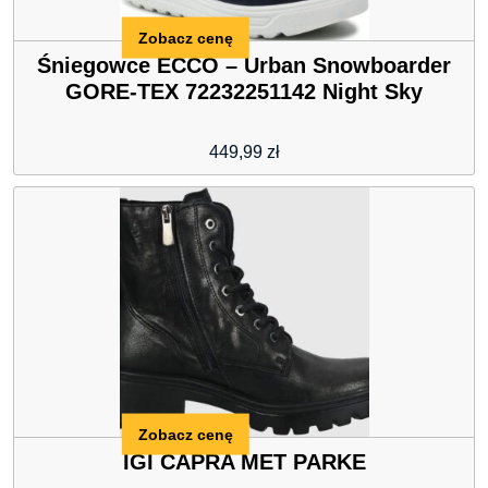
Zobacz cenę
Śniegowce ECCO – Urban Snowboarder
GORE-TEX 72232251142 Night Sky
449,99
zł
Zobacz cenę
IGI CAPRA MET PARKE