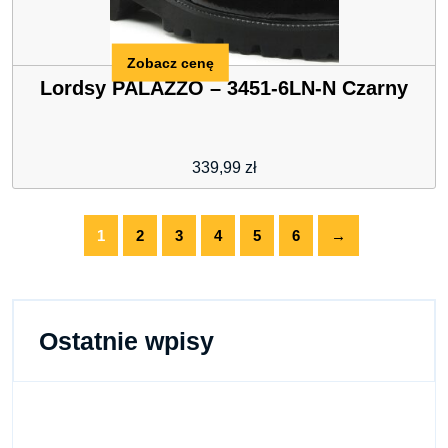
Zobacz cenę
Lordsy PALAZZO – 3451-6LN-N Czarny
339,99
zł
1
2
3
4
5
6
→
Ostatnie wpisy