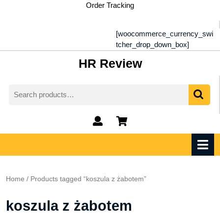
Skip
Order Tracking
to
content
[woocommerce_currency_swi
tcher_drop_down_box]
HR Review
Search
for:
My
shopping
Account
cart
O
M
Home
/ Products tagged “koszula z żabotem”
koszula z żabotem