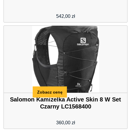
542,00
zł
Zobacz cenę
Salomon Kamizelka Active Skin 8 W Set
Czarny LC1568400
360,00
zł