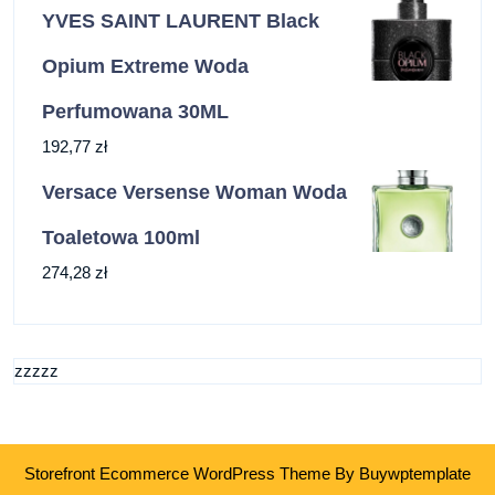
YVES SAINT LAURENT Black
Opium Extreme Woda
Perfumowana 30ML
192,77
zł
Versace Versense Woman Woda
Toaletowa 100ml
274,28
zł
zzzzz
Storefront Ecommerce WordPress Theme
By Buywptemplate