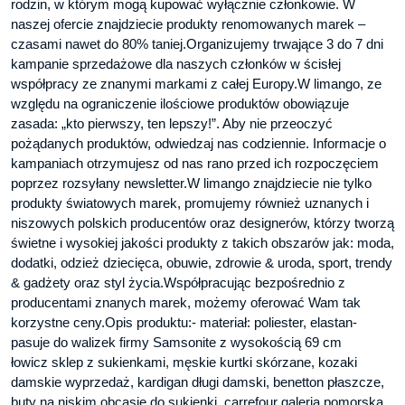
rodzin, w którym mogą kupować wyłącznie członkowie. W
naszej ofercie znajdziecie produkty renomowanych marek –
czasami nawet do 80% taniej.Organizujemy trwające 3 do 7 dni
kampanie sprzedażowe dla naszych członków w ścisłej
współpracy ze znanymi markami z całej Europy.W limango, ze
względu na ograniczenie ilościowe produktów obowiązuje
zasada: „kto pierwszy, ten lepszy!”. Aby nie przeoczyć
pożądanych produktów, odwiedzaj nas codziennie. Informacje o
kampaniach otrzymujesz od nas rano przed ich rozpoczęciem
poprzez rozsyłany newsletter.W limango znajdziecie nie tylko
produkty światowych marek, promujemy również uznanych i
niszowych polskich producentów oraz designerów, którzy tworzą
świetne i wysokiej jakości produkty z takich obszarów jak: moda,
dodatki, odzież dziecięca, obuwie, zdrowie & uroda, sport, trendy
& gadżety oraz styl życia.Współpracując bezpośrednio z
producentami znanych marek, możemy oferować Wam tak
korzystne ceny.Opis produktu:- materiał: poliester, elastan-
pasuje do walizek firmy Samsonite z wysokością 69 cm
łowicz sklep z sukienkami, męskie kurtki skórzane, kozaki
damskie wyprzedaż, kardigan długi damski, benetton płaszcze,
buty na niskim obcasie do sukienki, carrefour galeria pomorska,