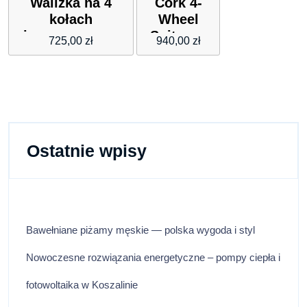
Walizka na 4
Cork 4-
kołach
Wheel
ciemnoczerwony
Suitcase
725,00
zł
940,00
zł
Set 3-pcs.
schwarz
Ostatnie wpisy
Bawełniane piżamy męskie — polska wygoda i styl
Nowoczesne rozwiązania energetyczne – pompy ciepła i
fotowoltaika w Koszalinie