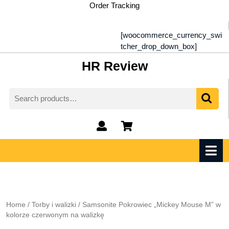
Skip
Order Tracking
to
content
[woocommerce_currency_swi
tcher_drop_down_box]
HR Review
Search
for:
My
shopping
Account
cart
O
M
Home
/
Torby i walizki
/ Samsonite Pokrowiec „Mickey Mouse M” w
kolorze czerwonym na walizkę