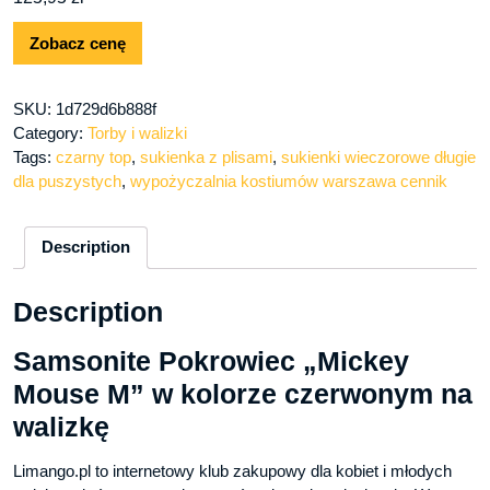
Zobacz cenę
SKU:
1d729d6b888f
Category:
Torby i walizki
Tags:
czarny top
,
sukienka z plisami
,
sukienki wieczorowe długie
dla puszystych
,
wypożyczalnia kostiumów warszawa cennik
Description
Description
Samsonite Pokrowiec „Mickey
Mouse M” w kolorze czerwonym na
walizkę
Limango.pl to internetowy klub zakupowy dla kobiet i młodych