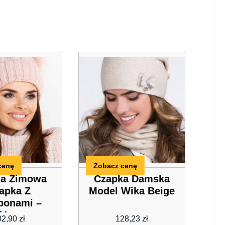
cenę
Zobacz cenę
a Zimowa
Czapka Damska
apka Z
Model Wika Beige
onami –
óżowa
02,90
zł
128,23
zł