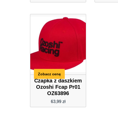
Zobacz cenę
Czapka z daszkiem
Ozoshi Fcap Pr01
OZ63896
63,99
zł