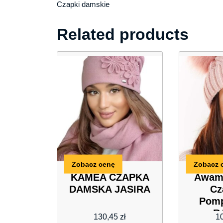
Czapki damskie
Related products
Zobacz cenę
Zobacz 
KAMEA CZAPKA
Awam
DAMSKA JASIRA
Cz
Pomp
R
130,45
zł
1