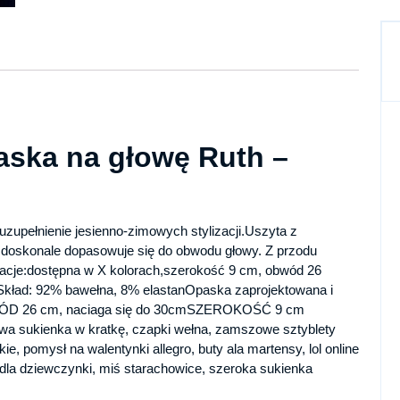
aska na głowę Ruth –
upełnienie jesienno-zimowych stylizacji.Uszyta z
 doskonale dopasowuje się do obwodu głowy. Z przodu
acje:dostępna w X kolorach,szerokość 9 cm, obwód 26
. Skład: 92% bawełna, 8% elastanOpaska zaprojektowana i
 26 cm, naciaga się do 30cmSZEROKOŚĆ 9 cm
owa sukienka w kratkę, czapki wełna, zamszowe sztyblety
, pomysł na walentynki allegro, buty ala martensy, lol online
b dla dziewczynki, miś starachowice, szeroka sukienka