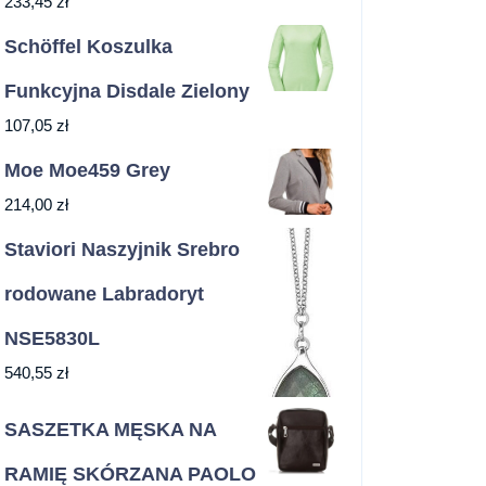
233,45
zł
Schöffel Koszulka
Funkcyjna Disdale Zielony
107,05
zł
Moe Moe459 Grey
214,00
zł
Staviori Naszyjnik Srebro
rodowane Labradoryt
NSE5830L
540,55
zł
SASZETKA MĘSKA NA
RAMIĘ SKÓRZANA PAOLO