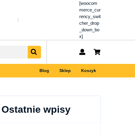
[woocom
merce_cur
rency_swit
cher_drop
_down_bo
x]
My
shopping
Account
cart
Blog
Sklep
Koszyk
Ostatnie wpisy