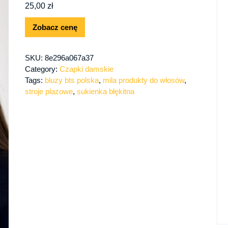
25,00
zł
Zobacz cenę
SKU:
8e296a067a37
Category:
Czapki damskie
Tags:
bluzy bts polska
,
mila produkty do włosów
,
stroje plazowe
,
sukienka błękitna