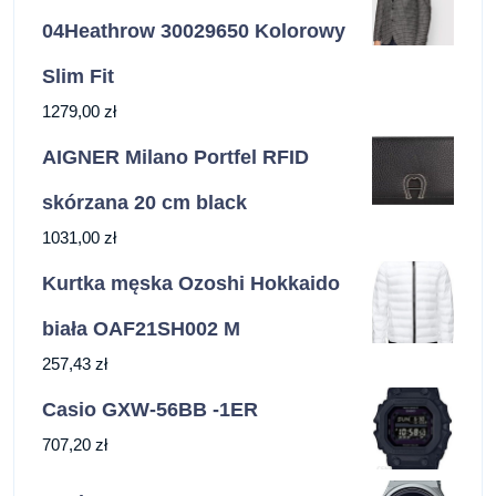
04Heathrow 30029650 Kolorowy
Slim Fit
1279,00
zł
AIGNER Milano Portfel RFID
skórzana 20 cm black
1031,00
zł
Kurtka męska Ozoshi Hokkaido
biała OAF21SH002 M
257,43
zł
Casio GXW-56BB -1ER
707,20
zł