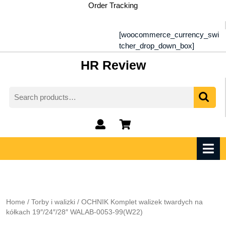
Skip
Order Tracking
to
content
[woocommerce_currency_swi
tcher_drop_down_box]
HR Review
Search
for:
My
shopping
Account
cart
O
M
Home
/
Torby i walizki
/ OCHNIK Komplet walizek twardych na
kółkach 19″/24″/28″ WALAB-0053-99(W22)