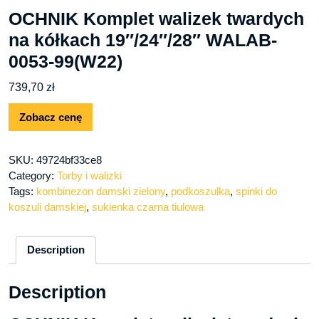
OCHNIK Komplet walizek twardych
na kółkach 19″/24″/28″ WALAB-
0053-99(W22)
739,70
zł
Zobacz cenę
SKU:
49724bf33ce8
Category:
Torby i walizki
Tags:
kombinezon damski zielony
,
podkoszulka
,
spinki do
koszuli damskiej
,
sukienka czarna tiulowa
Description
Description