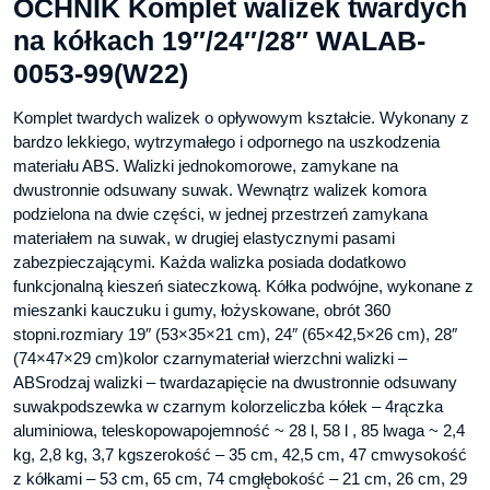
OCHNIK Komplet walizek twardych
na kółkach 19″/24″/28″ WALAB-
0053-99(W22)
Komplet twardych walizek o opływowym kształcie. Wykonany z
bardzo lekkiego, wytrzymałego i odpornego na uszkodzenia
materiału ABS. Walizki jednokomorowe, zamykane na
dwustronnie odsuwany suwak. Wewnątrz walizek komora
podzielona na dwie części, w jednej przestrzeń zamykana
materiałem na suwak, w drugiej elastycznymi pasami
zabezpieczającymi. Każda walizka posiada dodatkowo
funkcjonalną kieszeń siateczkową. Kółka podwójne, wykonane z
mieszanki kauczuku i gumy, łożyskowane, obrót 360
stopni.rozmiary 19″ (53×35×21 cm), 24″ (65×42,5×26 cm), 28″
(74×47×29 cm)kolor czarnymateriał wierzchni walizki –
ABSrodzaj walizki – twardazapięcie na dwustronnie odsuwany
suwakpodszewka w czarnym kolorzeliczba kółek – 4rączka
aluminiowa, teleskopowapojemność ~ 28 l, 58 l , 85 lwaga ~ 2,4
kg, 2,8 kg, 3,7 kgszerokość – 35 cm, 42,5 cm, 47 cmwysokość
z kółkami – 53 cm, 65 cm, 74 cmgłębokość – 21 cm, 26 cm, 29