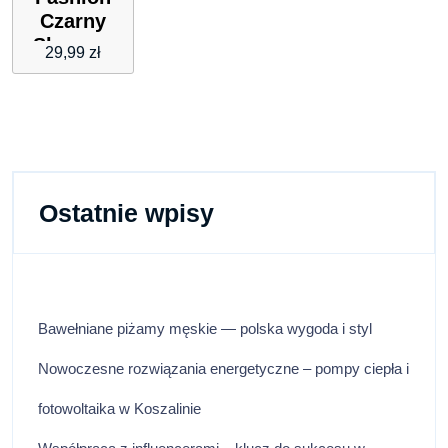
Czarny
Shopper
29,99
zł
Happiness
Is A Cup
Of Coffee
& ..
Ostatnie wpisy
Bawełniane piżamy męskie — polska wygoda i styl
Nowoczesne rozwiązania energetyczne – pompy ciepła i
fotowoltaika w Koszalinie