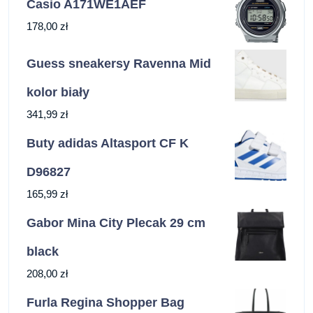
Casio A171WE1AEF
178,00
zł
Guess sneakersy Ravenna Mid
kolor biały
341,99
zł
Buty adidas Altasport CF K
D96827
165,99
zł
Gabor Mina City Plecak 29 cm
black
208,00
zł
Furla Regina Shopper Bag