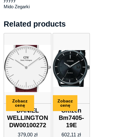
Mido Zegarki
Related products
Zobacz
Zobacz
cenę
cenę
DANIEL
Citizen
WELLINGTON
Bm7405-
DW00100272
19E
379,00
zł
602,11
zł