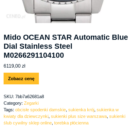
Mido OCEAN STAR Automatic Blue
Dial Stainless Steel
M0266291104100
6119,00
zł
Zobacz cenę
SKU:
7bb7a62681a8
Category:
Zegarki
Tags:
obcisłe spodenki damskie
,
sukienka krój
,
sukienka w
kwiaty dla dziewczynki
,
sukienki plus size warszawa
,
sukienki
ślub cywilny sklep online
,
torebka płócienna