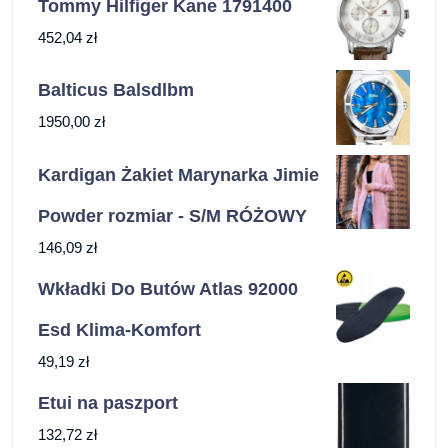
Tommy Hilfiger Kane 1791400
452,04
zł
Balticus Balsdlbm
1950,00
zł
Kardigan Żakiet Marynarka Jimie
Powder rozmiar - S/M RÓŻOWY
146,09
zł
Wkładki Do Butów Atlas 92000
Esd Klima-Komfort
49,19
zł
Etui na paszport
132,72
zł