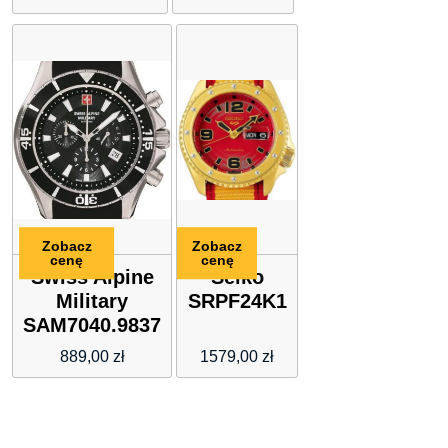
Zobacz
Zobacz
cenę
cenę
Swiss Alpine
Seiko
Military
SRPF24K1
SAM7040.9837
889,00
zł
1579,00
zł