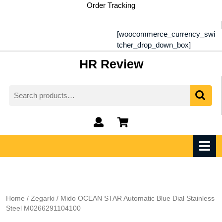
Skip
Order Tracking
to
content
[woocommerce_currency_swi
tcher_drop_down_box]
HR Review
Search
for:
My
shopping
Account
cart
O
M
Home
/
Zegarki
/ Mido OCEAN STAR Automatic Blue Dial Stainless
Steel M0266291104100