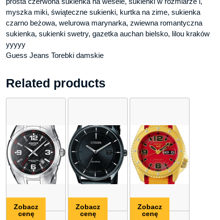
prosta czerwona sukienka na wesele, sukienki w rozmiarze l,
myszka miki, świąteczne sukienki, kurtka na zime, sukienka
czarno beżowa, welurowa marynarka, zwiewna romantyczna
sukienka, sukienki swetry, gazetka auchan bielsko, lilou kraków
yyyyy
Guess Jeans Torebki damskie
Related products
Zobacz
Zobacz
Zobacz
cenę
cenę
cenę