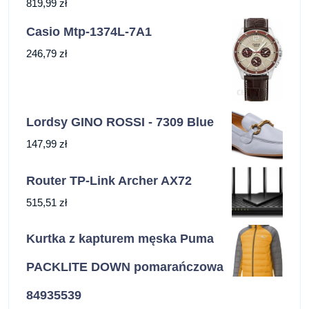
819,99
zł
Casio Mtp-1374L-7A1
246,79
zł
Lordsy GINO ROSSI - 7309 Blue
147,99
zł
Router TP-Link Archer AX72
515,51
zł
Kurtka z kapturem męska Puma
PACKLITE DOWN pomarańczowa
84935539