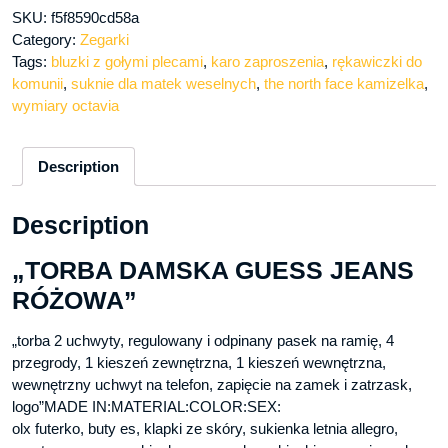
SKU:
f5f8590cd58a
Category:
Zegarki
Tags:
bluzki z gołymi plecami
,
karo zaproszenia
,
rękawiczki do
komunii
,
suknie dla matek weselnych
,
the north face kamizelka
,
wymiary octavia
Description
Description
„TORBA DAMSKA GUESS JEANS
RÓŻOWA”
„torba 2 uchwyty, regulowany i odpinany pasek na ramię, 4
przegrody, 1 kieszeń zewnętrzna, 1 kieszeń wewnętrzna,
wewnętrzny uchwyt na telefon, zapięcie na zamek i zatrzask,
logo”MADE IN:MATERIAL:COLOR:SEX:
olx futerko, buty es, klapki ze skóry, sukienka letnia allegro,