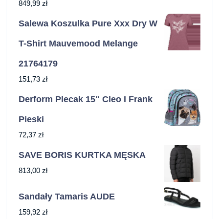
849,99
zł
Salewa Koszulka Pure Xxx Dry W
T-Shirt Mauvemood Melange
21764179
151,73
zł
Derform Plecak 15" Cleo I Frank
Pieski
72,37
zł
SAVE BORIS KURTKA MĘSKA
813,00
zł
Sandały Tamaris AUDE
159,92
zł