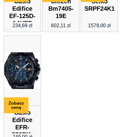
Casio
Citizen
Seiko
Edifice
Bm7405-
SRPF24K1
EF-125D-
19E
1AVEF
234,69
zł
602,11
zł
1579,00
zł
Zobacz
cenę
Casio
Edifice
EFR-
539BK-
749,00
zł