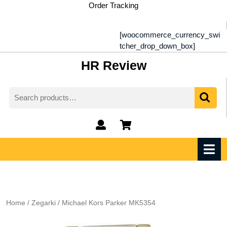
Skip
Order Tracking
to
content
[woocommerce_currency_swi
tcher_drop_down_box]
HR Review
Search
for:
My
shopping
Account
cart
O
M
Home
/
Zegarki
/ Michael Kors Parker MK5354