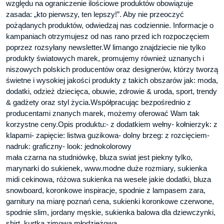
względu na ograniczenie ilościowe produktów obowiązuje
zasada: „kto pierwszy, ten lepszy!”. Aby nie przeoczyć
pożądanych produktów, odwiedzaj nas codziennie. Informacje o
kampaniach otrzymujesz od nas rano przed ich rozpoczęciem
poprzez rozsyłany newsletter.W limango znajdziecie nie tylko
produkty światowych marek, promujemy również uznanych i
niszowych polskich producentów oraz designerów, którzy tworzą
świetne i wysokiej jakości produkty z takich obszarów jak: moda,
dodatki, odzież dziecięca, obuwie, zdrowie & uroda, sport, trendy
& gadżety oraz styl życia.Współpracując bezpośrednio z
producentami znanych marek, możemy oferować Wam tak
korzystne ceny.Opis produktu:- z dodatkiem wełny- kołnierzyk: z
klapami- zapięcie: listwa guzikowa- dolny brzeg: z rozcięciem-
nadruk: graficzny- look: jednokolorowy
mała czarna na studniówkę, bluza swiat jest piekny tylko,
marynarki do sukienek, www.modne duże rozmiary, sukienka
midi cekinowa, różowa sukienka na wesele jakie dodatki, bluza
snowboard, koronkowe inspiracje, spodnie z lampasem zara,
garnitury na miarę poznań cena, sukienki koronkowe czerwone,
spodnie slim, jordany męskie, sukienka balowa dla dziewczynki,
shirt, kurtka zimowa młodzieżowa