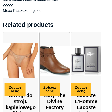
yyyyy
Mexx Płaszcze męskie
Related products
Zobacz
Zobacz
Zobacz
cenę
cenę
cenę
Stringi do
Buty The
Lacoste
stroju
Divine
L’Homme
kąpielowego
Factory
Lacoste