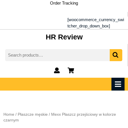
Skip
Order Tracking
to
content
[woocommerce_currency_swi
tcher_drop_down_box]
HR Review
Search
for:
My
shopping
Account
cart
O
M
Home
/
Płaszcze męskie
/ Mexx Płaszcz przejściowy w kolorze
czarnym