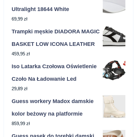
Ultralight 18644 White
69,99
zł
Trampki męskie DIADORA MAGIC
BASKET LOW ICONA LEATHER
459,95
zł
Iso Latarka Czołowa Oświetlenie
Czoło Na Ładowanie Led
29,89
zł
Guess workery Madox damskie
kolor beżowy na platformie
859,99
zł
Guess pasek do torebki damski