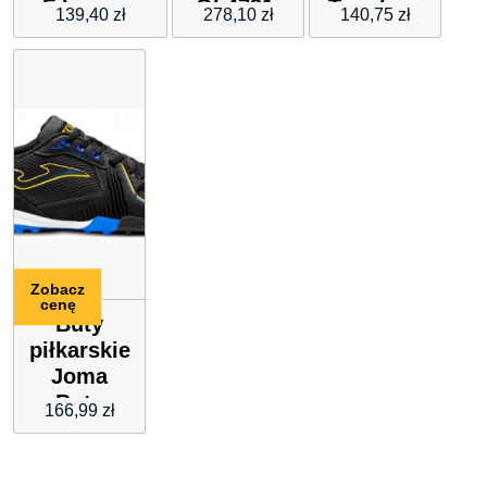
Filipines,
QL4731-
Timeless
139,40
zł
278,10
zł
140,75
zł
Rozmiar: M,
CAMEL
woda
Kolor: Złoty
toaletowa
100ml
Zobacz
cenę
Buty
piłkarskie
Joma
Buty
166,99
zł
Piłkarskie
Turfy
Męskie