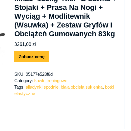
Stojaki + Prasa Na Nogi +
Wyciąg + Modlitewnik
(Wsuwka) + Zestaw Gryfów I
Obciążeń Gumowanych 83kg
3261,00
zł
Zobacz cenę
SKU:
95177e528f8d
Category:
Ławki treningowe
Tags:
alladynki spodnie
,
biała obcisła sukienka
,
botki
elastyczne