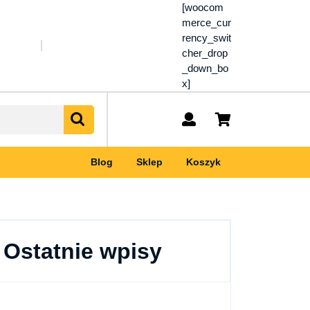
[woocom
merce_cur
rency_swit
cher_drop
_down_bo
x]
My
shopping
Account
cart
Blog
Sklep
Koszyk
Ostatnie wpisy