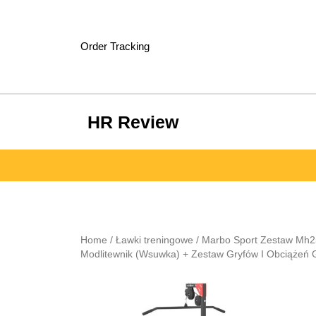
Skip
to
content
Order Tracking
HR Review
Home
/
Ławki treningowe
/ Marbo Sport Zestaw Mh2
Modlitewnik (Wsuwka) + Zestaw Gryfów I Obciąże