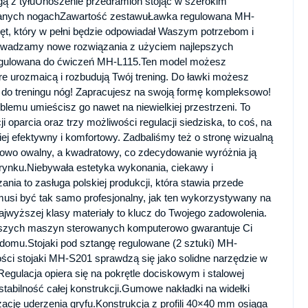
gą z tyłuUnoszenie przedramion stojąc w szerokim
wanych nogachZawartość zestawuŁawka regulowana MH-
 który w pełni będzie odpowiadał Waszym potrzebom i
owadzamy nowe rozwiązania z użyciem najlepszych
 regulowana do ćwiczeń MH-L115.Ten model możesz
e urozmaicą i rozbudują Twój trening. Do ławki możesz
do treningu nóg! Zapracujesz na swoją formę kompleksowo!
lemu umieścisz go nawet na niewielkiej przestrzeni. To
 oparcia oraz trzy możliwości regulacji siedziska, to coś, na
iej efektywny i komfortowy. Zadbaliśmy też o stronę wizualną
ardowo owalny, a kwadratowy, co zdecydowanie wyróżnia ją
rynku.Niebywała estetyka wykonania, ciekawy i
a to zasługa polskiej produkcji, która stawia przede
usi być tak samo profesjonalny, jak ten wykorzystywany na
ajwyższej klasy materiały to klucz do Twojego zadowolenia.
szych maszyn sterowanych komputerowo gwarantuje Ci
 domu.Stojaki pod sztangę regulowane (2 sztuki) MH-
i stojaki MH-S201 sprawdzą się jako solidne narzędzie w
Regulacja opiera się na pokrętle dociskowym i stalowej
stabilność całej konstrukcji.Gumowe nakładki na widełki
zację uderzenia gryfu.Konstrukcja z profili 40×40 mm osiąga