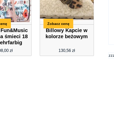
cenę
Zobacz cenę
 Fun&Music
Billowy Kapcie w
a śmieci 18
kolorze beżowym
ehrfarbig
08,00
zł
130,56
zł
zz