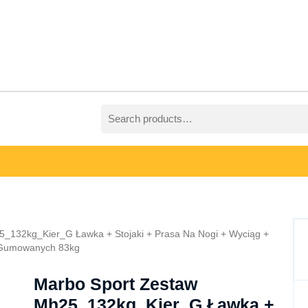
Search
for:
5_132kg_Kier_G Ławka + Stojaki + Prasa Na Nogi + Wyciąg +
ń Gumowanych 83kg
Marbo Sport Zestaw
Mh25_132kg_Kier_G Ławka +