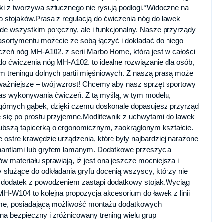
i z tworzywa sztucznego nie rysują podłogi.*Widoczne na
do stojaków.Prasa z regulacją do ćwiczenia nóg do ławek
 wszystkim poręczny, ale i funkcjonalny. Nasze przyrządy
o asortymentu możecie ze sobą łączyć i dokładać do niego
iczeń nóg MH-A102. z serii Marbo Home, która jest w całości
 do ćwiczenia nóg MH-A102. to idealne rozwiązanie dla osób,
 treningu dolnych partii mięśniowych. Z naszą prasą może
jważniejsze – twój wzrost! Chcemy aby nasz sprzęt sportowy
zas wykonywania ćwiczeń. Z tą myślą, w tym modelu,
i górnych gąbek, dzięki czemu doskonale dopasujesz przyrząd
 się po prostu przyjemne.Modlitewnik z uchwytami do ławek
bszą tapicerką o ergonomicznym, zaokrąglonym kształcie.
ostre krawędzie urządzenia, które były najbardziej narażone
antlami lub gryfem łamanym. Dodatkowe przeszycia
w materiału sprawiają, iż jest ona jeszcze mocniejsza i
 służące do odkładania gryfu docenią wszyscy, którzy nie
ły dodatek z powodzeniem zastąpi dodatkowy stojak.Wyciąg
MH-W104 to kolejna propozycja akcesorium do ławek z linii
ome, posiadającą możliwość montażu dodatkowych
a bezpieczny i zróżnicowany trening wielu grup