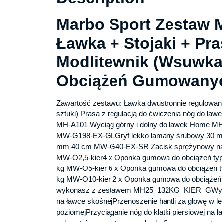
Marbo Sport Zestaw
Ławka + Stojaki + Pr
Modlitewnik (Wsuwka)
Obciążeń Gumowany
Zawartość zestawu: Ławka dwustronnie regulowan
sztuki) Prasa z regulacją do ćwiczenia nóg do 
MH-A101 Wyciąg górny i dolny do ławek Home 
MW-G198-EX-GLGryf lekko łamany śrubowy 30 m
mm 40 cm MW-G40-EX-SR Zacisk sprężynowy na gr
MW-O2,5-kier4 x Oponka gumowa do obciążeń typ
kg MW-O5-kier 6 x Oponka gumowa do obciążeń t
kg MW-O10-kier 2 x Oponka gumowa do obciążeń 
wykonasz z zestawem MH25_132KG_KIER_GWyciska
na ławce skośnejPrzenoszenie hantli za głowę w le
poziomejPrzyciąganie nóg do klatki piersiowej na