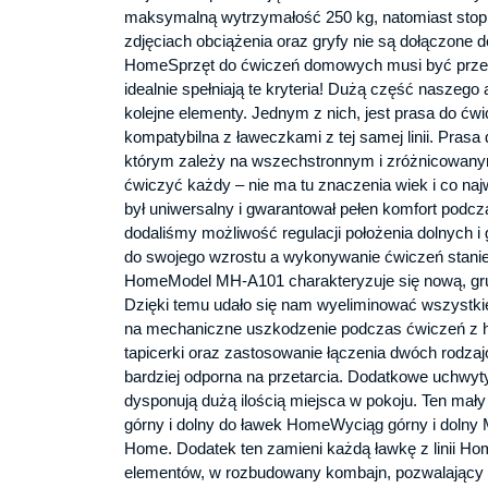
maksymalną wytrzymałość 250 kg, natomiast stopk
zdjęciach obciążenia oraz gryfy nie są dołączone 
HomeSprzęt do ćwiczeń domowych musi być przede
idealnie spełniają te kryteria! Dużą część naszeg
kolejne elementy. Jednym z nich, jest prasa do ćw
kompatybilna z ławeczkami z tej samej linii. Prasa
którym zależy na wszechstronnym i zróżnicowanym
ćwiczyć każdy – nie ma tu znaczenia wiek i co na
był uniwersalny i gwarantował pełen komfort podc
dodaliśmy możliwość regulacji położenia dolnych 
do swojego wzrostu a wykonywanie ćwiczeń stanie
HomeModel MH-A101 charakteryzuje się nową, gru
Dzięki temu udało się nam wyeliminować wszystkie 
na mechaniczne uszkodzenie podczas ćwiczeń z h
tapicerki oraz zastosowanie łączenia dwóch rodzajó
bardziej odporna na przetarcia. Dodatkowe uchwyty
dysponują dużą ilością miejsca w pokoju. Ten ma
górny i dolny do ławek HomeWyciąg górny i dolny 
Home. Dodatek ten zamieni każdą ławkę z linii H
elementów, w rozbudowany kombajn, pozwalający n