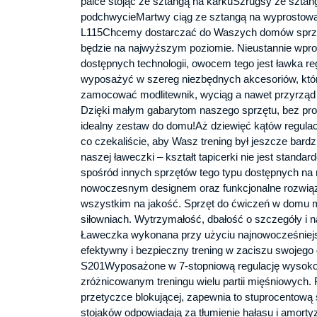
palce stojąc ze sztangą na karkuSzrugsy ze sztan
podchwycieMartwy ciąg ze sztangą na wyprosto
L115Chcemy dostarczać do Waszych domów sprzęt,
będzie na najwyższym poziomie. Nieustannie wpr
dostępnych technologii, owocem tego jest ławka
wyposażyć w szereg niezbędnych akcesoriów, któr
zamocować modlitewnik, wyciąg a nawet przyrząd 
Dzięki małym gabarytom naszego sprzętu, bez prob
idealny zestaw do domu!Aż dziewięć kątów regulacji
co czekaliście, aby Wasz trening był jeszcze bardz
naszej ławeczki – kształt tapicerki nie jest stand
spośród innych sprzętów tego typu dostępnych na 
nowoczesnym designem oraz funkcjonalne rozwiązani
wszystkim na jakość. Sprzęt do ćwiczeń w domu m
siłowniach. Wytrzymałość, dbałość o szczegóły i n
Ławeczka wykonana przy użyciu najnowocześniej
efektywny i bezpieczny trening w zaciszu swojego
S201Wyposażone w 7-stopniową regulację wysokośc
zróżnicowanym treningu wielu partii mięśniowych. 
przetyczce blokującej, zapewnia to stuprocentową 
stojaków odpowiadają za tłumienie hałasu i amorty