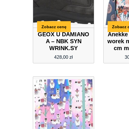
Zobacz cenę
Zobacz 
GEOX U DAMIANO
Anekke
A – NBK SYN
worek n
WRINK.SY
cm m
428,00
zł
3