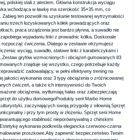
, polskiej stali z atestem. Główna konstrukcja wyciągu
suwka wchodząca w ławkę ma szerokość 35×35 mm, co
. Zabieg ten pozwolił na uzyskanie testowanej wytrzymałości
waniu trzech łożyskowanych kółek prowadzących oraz
kach, praca urządzenia jest bardzo płynna, a suwadło nie
a zapobiega wypadaniu linki z prowadnic kółka. Doskonale
u rozpocząć ćwiczenia. Dlatego w zestawie otrzymujesz
zenia: wyciąg, suwadło, stalowe linki z karabińczykami i
1.Zestaw gryfów wzmocnionych i obciążeń gumowanych 83
mowanych znajduje się wszystko, czego potrzebuje każdy
rzeprowadzić zadowalający, w pełni efektywny trening na
j jakości wykonania oraz 3 typy obciążenia o zróżnicowanej
ych ćwiczeń, a także ich intensywności do Twoich
sażone obciążenia, wytłumiają hałas oraz zabezpieczają
 sprzęt do użytku domowegoProdukty serii Marbo Home
ulturystyki, zaczynających swoją przygodę z siłownią.Sprzęt
unkcjonalny i przy tym prosty w złożeniu. Sprzęt serii Home
gwarantującego stabilność nieporównywalną z chińskimi
 Estetykę wykonania podkreśla elegancka czerwono-czarna
az malowanie proszkowe.Aby zapewnić bezpieczeństwo Twoim
em bezpieczeństwa i zgodności z obowiązującymi normami