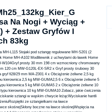
 Mh25_132kg_Kier_G
asa Na Nogi + Wyciąg +
 + Zestaw Gryfów I
ch 83kg
a MH-L115 Stojaki pod sztangę regulowane MH-S201 (2
ławek Home MH-A102 Modlitewnik z uchwytami do ławek Home
MH-W104Gryf prosty 30 mm 198 cm wzmocniony chromowany
m 120 cm MW-G120L-EX-SR2 x Gryf prosty śrubowy 30
yf fi28/29 mm MA-Z001 4 x Obciążenie żeliwne 2,5 kg
u kierownica 2,5 kg MW-GUMA2,5 6 x Obciążenie żeliwne 5
ypu kierownica 5 kg MW-GUMA5 2 x Obciążenie żeliwne 10
typu kierownica 10 kg MW-GUMA10 Zobacz, jakie ćwiczenia
nie sztangi w wąskim chwycie leżącWyciskanie hantli
żeniuRozpiętki ze sztangielkami na ławce
 ławce skośnejSkłony boczne na ławce skośnejWspięcia na