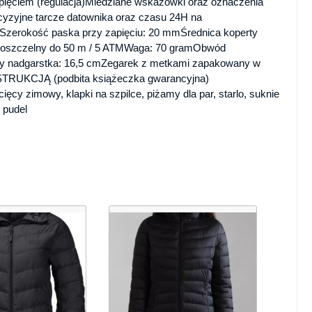
ięciem (regulacja)Miedziane wskazówki oraz oznaczenia
cyzyjne tarcze datownika oraz czasu 24H na
mSzerokość paska przy zapięciu: 20 mmŚrednica koperty
doszczelny do 50 m / 5 ATMWaga: 70 gramObwód
y nadgarstka: 16,5 cmZegarek z metkami zapakowany w
STRUKCJĄ (podbita książeczka gwarancyjna)
ęcy zimowy, klapki na szpilce, piżamy dla par, starlo, suknie
 pudel