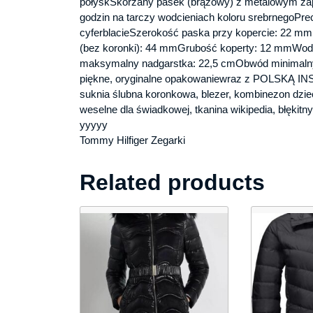
połyskSkórzany pasek (brązowy) z metalowym zap
godzin na tarczy wodcieniach koloru srebrnegoPre
cyferblacieSzerokość paska przy kopercie: 22 m
(bez koronki): 44 mmGrubość koperty: 12 mmWo
maksymalny nadgarstka: 22,5 cmObwód minimaln
piękne, oryginalne opakowaniewraz z POLSKĄ IN
suknia ślubna koronkowa, blezer, kombinezon dzieci
weselne dla świadkowej, tkanina wikipedia, błękitny
yyyyy
Tommy Hilfiger Zegarki
Related products