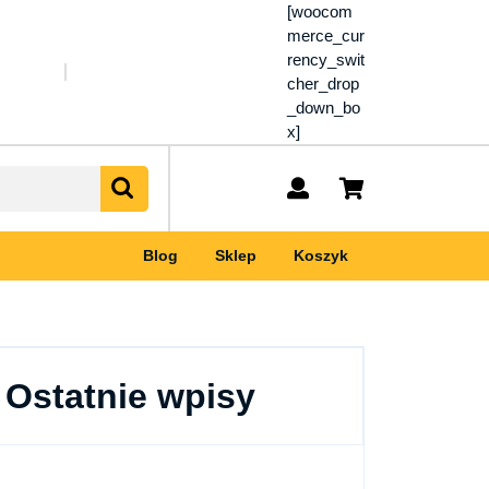
[woocom
merce_cur
rency_swit
cher_drop
_down_bo
x]
My
shopping
Account
cart
Blog
Sklep
Koszyk
Ostatnie wpisy