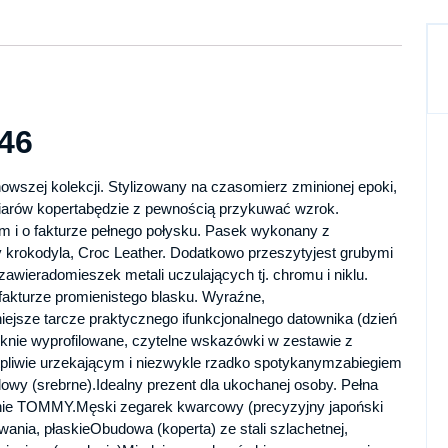
46
zej kolekcji. Stylizowany na czasomierz zminionej epoki,
arów kopertabędzie z pewnością przykuwać wzrok.
m i o fakturze pełnego połysku. Pasek wykonany z
y krokodyla, Croc Leather. Dodatkowo przeszytyjest grubymi
 zawieradomieszek metali uczulających tj. chromu i niklu.
fakturze promienistego blasku. Wyraźne,
iejsze tarcze praktycznego ifunkcjonalnego datownika (dzień
ęknie wyprofilowane, czytelne wskazówki w zestawie z
pliwie urzekającym i niezwykle rzadko spotykanymzabiegiem
dowy (srebrne).Idealny prezent dla ukochanej osoby. Pełna
ie TOMMY.Męski zegarek kwarcowy (precyzyjny japoński
nia, płaskieObudowa (koperta) ze stali szlachetnej,