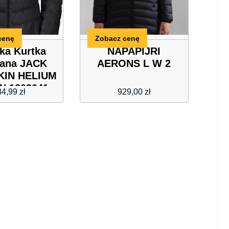
cenę
Zobacz cenę
ka Kurtka
NAPAPIJRI
wana JACK
AERONS L W 2
IN HELIUM
 1203641-
34,99
zł
929,00
zł
6353