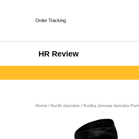
Skip
to
content
Order Tracking
HR Review
Home
/
Kurtki damskie
/ Kurtka zimowa damska Pu