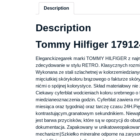
Description
Description
Tommy Hilfiger 17912
Eleganckizegarek marki TOMMY HILFIGER z najnows
zdecydowanie w stylu RETRO. Klasycznych rozmi
Wykonana ze stali szlachetnej w kolorzemiedziany
mięciutkiej skórykoloru brązowego o fakturze skór
nićmi o spójnej kolorystyce. Skład materiałowy nie
Ciekawy cyferblat wodcieniach koloru srebrnego o 
miedzianeoznaczenia godzin. Cyferblat zawiera mn
miesiąca oraz tygodnia) oraz tarczę czasu 24H.Pi
kontrastującym,granatowym sekundnikiem. Niewąt
jest barwa przycisków, które są w opozycji do obu
dokumentacja. Zapakowany w unikatoweopakowan
mechanizm)Szkiełko mineralne odporne na zarysowa