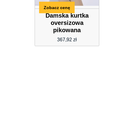
Zobacz cenę
Damska kurtka
oversizowa
pikowana
367,92
zł