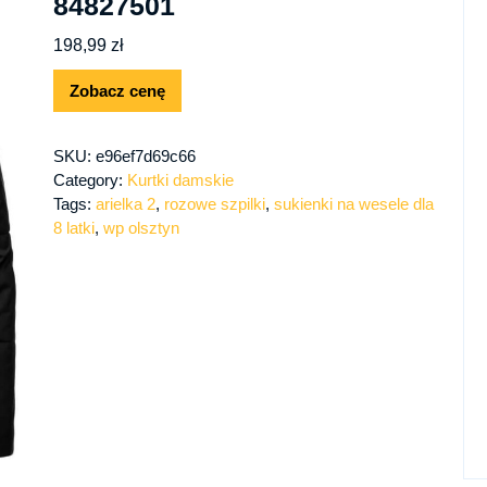
84827501
198,99
zł
Zobacz cenę
SKU:
e96ef7d69c66
Category:
Kurtki damskie
Tags:
arielka 2
,
rozowe szpilki
,
sukienki na wesele dla
8 latki
,
wp olsztyn