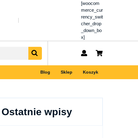
[woocom
merce_cur
rency_swit
cher_drop
_down_bo
x]
My
shopping
Account
cart
Blog
Sklep
Koszyk
Ostatnie wpisy