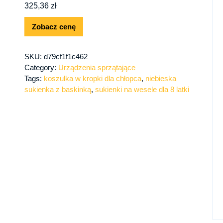
325,36
zł
Zobacz cenę
SKU:
d79cf1f1c462
Category:
Urządzenia sprzątające
Tags:
koszulka w kropki dla chłopca
,
niebieska
sukienka z baskinką
,
sukienki na wesele dla 8 latki