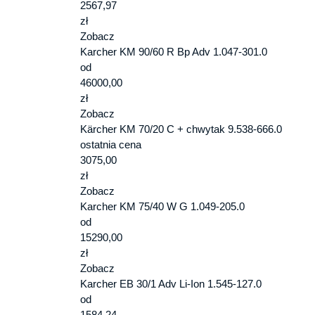
2567,97
zł
Zobacz
Karcher KM 90/60 R Bp Adv 1.047-301.0
od
46000,00
zł
Zobacz
Kärcher KM 70/20 C + chwytak 9.538-666.0
ostatnia cena
3075,00
zł
Zobacz
Karcher KM 75/40 W G 1.049-205.0
od
15290,00
zł
Zobacz
Karcher EB 30/1 Adv Li-Ion 1.545-127.0
od
1584,24