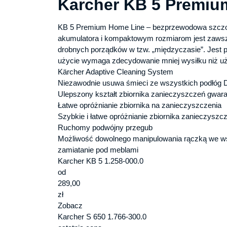
Karcher KB 5 Premiu
KB 5 Premium Home Line – bezprzewodowa szczotk
akumulatora i kompaktowym rozmiarom jest zawsze
drobnych porządków w tzw. „międzyczasie”. Jest pr
użycie wymaga zdecydowanie mniej wysiłku niż u
Kärcher Adaptive Cleaning System
Niezawodnie usuwa śmieci ze wszystkich podłóg D
Ulepszony kształt zbiornika zanieczyszczeń gwaran
Łatwe opróżnianie zbiornika na zanieczyszczenia
Szybkie i łatwe opróżnianie zbiornika zanieczysz
Ruchomy podwójny przegub
Możliwość dowolnego manipulowania rączką we w
zamiatanie pod meblami
Karcher KB 5 1.258-000.0
od
289,00
zł
Zobacz
Karcher S 650 1.766-300.0