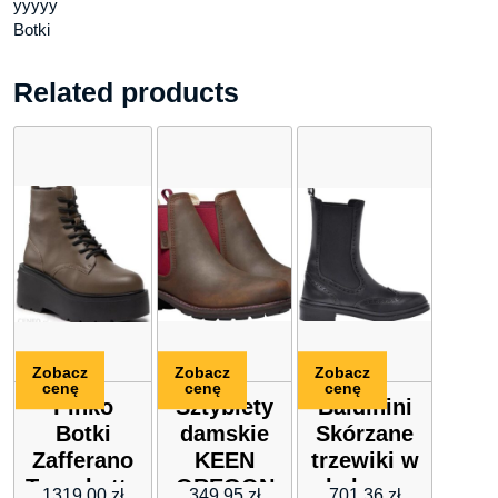
yyyyy
Botki
Related products
Zobacz
Zobacz
Zobacz
cenę
cenę
cenę
Pinko
Sztyblety
Baldinini
Botki
damskie
Skórzane
Zafferano
KEEN
trzewiki w
Tronchetto
OREGON
kolorze
1319,00
zł
349,95
zł
701,36
zł