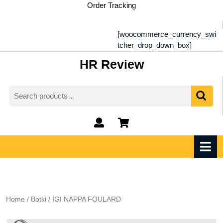
Skip
Order Tracking
to
content
[woocommerce_currency_swi
tcher_drop_down_box]
HR Review
Search
for:
My
shopping
Account
cart
O
M
Home
/
Botki
/ IGI NAPPA FOULARD