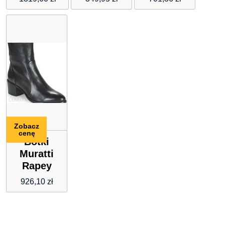
AI 22-23
CITY
czarnym
BLKS1
CHELSEA
1H214F
A08K
Brązowy
Zobacz
cenę
Botki
Muratti
Rapey
926,10
zł