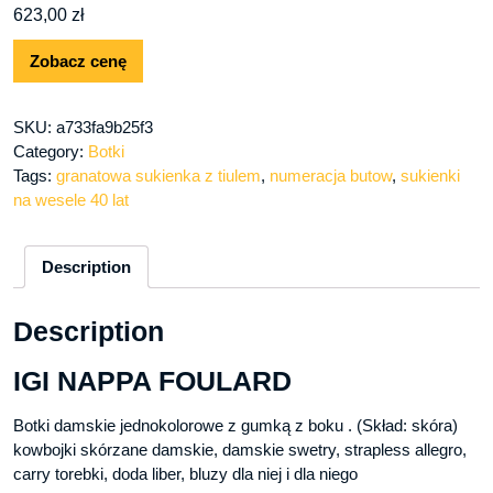
623,00
zł
Zobacz cenę
SKU:
a733fa9b25f3
Category:
Botki
Tags:
granatowa sukienka z tiulem
,
numeracja butow
,
sukienki
na wesele 40 lat
Description
Description
IGI NAPPA FOULARD
Botki damskie jednokolorowe z gumką z boku . (Skład: skóra)
kowbojki skórzane damskie, damskie swetry, strapless allegro,
carry torebki, doda liber, bluzy dla niej i dla niego