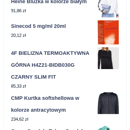
Heine Bluzka w kolorze białym
91,86
zł
Sinecod 5 mg/ml 20ml
20,12
zł
4F BIELIZNA TERMOAKTYWNA
GÓRNA H4Z21-BIDB030G
CZARNY SLIM FIT
85,33
zł
CMP Kurtka softshellowa w
kolorze antracytowym
234,62
zł