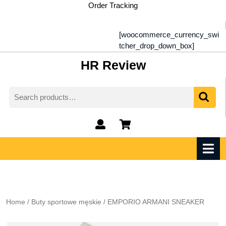
Skip
Order Tracking
to
content
[woocommerce_currency_swi
tcher_drop_down_box]
HR Review
Search
for:
My
shopping
Account
cart
O
M
Home
/
Buty sportowe męskie
/ EMPORIO ARMANI SNEAKER