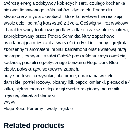
twórczą energią zdobywcy kobiecych serc, czułego kochanka i
niekwestionowanego króla pubów i dyskotek. Pachnidło
stworzone z myślą o osobach, które konsekwentnie realizują
swoje cele i potrafią korzystać z życia. Odświętny i rozrywkowy
charakter wody toaletowej podkreśla flakon w kształcie shakera,
zaprojektowany przez Petera Schmidta.Nuty zapachowe:
oszołamiająca mieszanka świeżości indyjskiej limony i grejfruta
zkorzennym aromatem imbiru, kardamonu oraz kwiatową nutą
pelargonii, cyprysu i szałwi.Całość podkreślona zmysłowością
kadzidła, paczuli i egzotycznego benzoinu.Hugo Dark Blue –
ciepły, połyskujący, seksowny zapach.
buty sportowe na wysokiej platformie, ubrania na wesele
damskie, portfel rozowy, piżamy lidl, pepco łomianki, plecak dla 4
latka, piękna mama sklep, długi sweter rozpinany, nauszniki
męskie, plecak a4 damski
yyyyy
Hugo Boss Perfumy i wody męskie
Related products