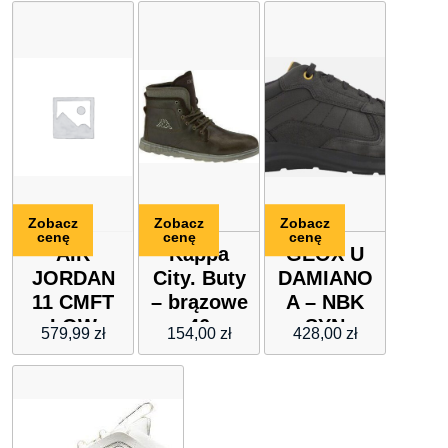
Zobacz
Zobacz
Zobacz
cenę
cenę
cenę
AIR
Kappa
GEOX U
JORDAN
City. Buty
DAMIANO
11 CMFT
– brązowe
A – NBK
LOW
46
SYN
579,99
zł
154,00
zł
428,00
zł
WRINK.SY