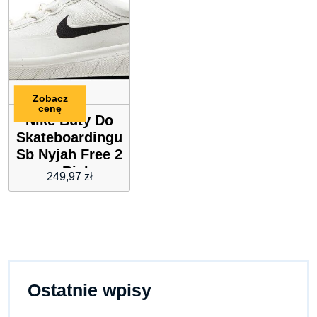
Zobacz
cenę
Nike Buty Do
Skateboardingu
Sb Nyjah Free 2
– Biel
249,97
zł
Ostatnie wpisy