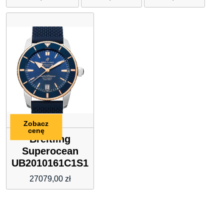
Boheme
CLS003
Zobacz
cenę
Breitling
Superocean
UB2010161C1S1
27079,00
zł