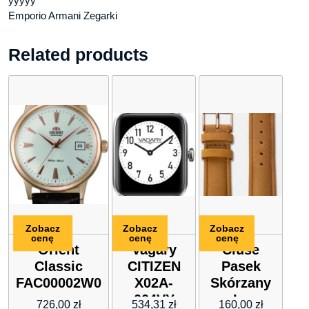
yyyyy
Emporio Armani Zegarki
Related products
Zobacz
Zobacz
Zobacz
cenę
cenę
cenę
Orient
Vagary
Cluse
Classic
CITIZEN
Pasek
FAC00002W0
X02A-
Skórzany
004VY
La
726,00
zł
534,31
zł
160,00
zł