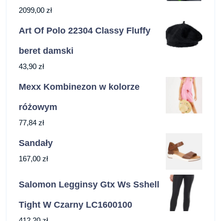
2099,00
zł
Art Of Polo 22304 Classy Fluffy
beret damski
43,90
zł
Mexx Kombinezon w kolorze
różowym
77,84
zł
Sandały
167,00
zł
Salomon Legginsy Gtx Ws Sshell
Tight W Czarny LC1600100
412,20
zł