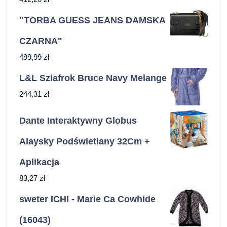
"TORBA GUESS JEANS DAMSKA
CZARNA"
499,99
zł
L&L Szlafrok Bruce Navy Melange
244,31
zł
Dante Interaktywny Globus
Alaysky Podświetlany 32Cm +
Aplikacja
83,27
zł
sweter ICHI - Marie Ca Cowhide
(16043)