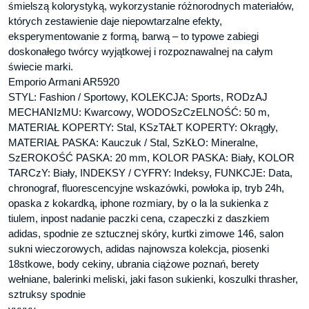
śmielszą kolorystyką, wykorzystanie różnorodnych materiałów,
których zestawienie daje niepowtarzalne efekty,
eksperymentowanie z formą, barwą – to typowe zabiegi
doskonałego twórcy wyjątkowej i rozpoznawalnej na całym
świecie marki.
Emporio Armani AR5920
STYL: Fashion / Sportowy, KOLEKCJA: Sports, RODzAJ
MECHANIzMU: Kwarcowy, WODOSzCzELNOŚĆ: 50 m,
MATERIAŁ KOPERTY: Stal, KSzTAŁT KOPERTY: Okrągły,
MATERIAŁ PASKA: Kauczuk / Stal, SzKŁO: Mineralne,
SzEROKOŚĆ PASKA: 20 mm, KOLOR PASKA: Biały, KOLOR
TARCzY: Biały, INDEKSY / CYFRY: Indeksy, FUNKCJE: Data,
chronograf, fluorescencyjne wskazówki, powłoka ip, tryb 24h,
opaska z kokardką, iphone rozmiary, by o la la sukienka z
tiulem, inpost nadanie paczki cena, czapeczki z daszkiem
adidas, spodnie ze sztucznej skóry, kurtki zimowe 146, salon
sukni wieczorowych, adidas najnowsza kolekcja, piosenki
18stkowe, body cekiny, ubrania ciążowe poznań, berety
wełniane, balerinki meliski, jaki fason sukienki, koszulki thrasher,
sztruksy spodnie