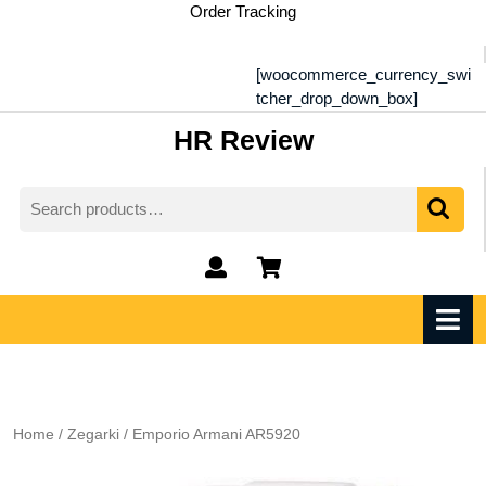
Skip
Order Tracking
to
content
[woocommerce_currency_swi
tcher_drop_down_box]
HR Review
Search
for:
My
shopping
Account
cart
O
M
Home
/
Zegarki
/ Emporio Armani AR5920