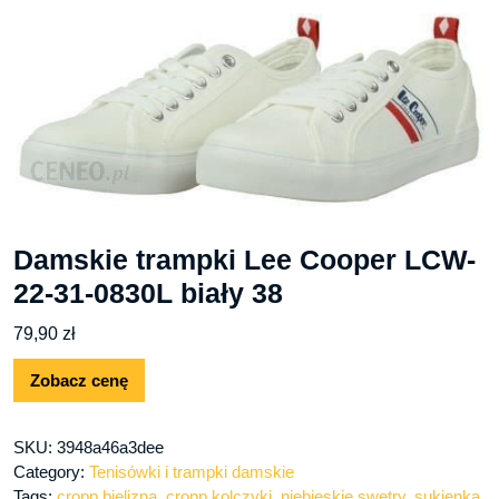
Damskie trampki Lee Cooper LCW-
22-31-0830L biały 38
79,90
zł
Zobacz cenę
SKU:
3948a46a3dee
Category:
Tenisówki i trampki damskie
Tags:
cropp bielizna
,
cropp kolczyki
,
niebieskie swetry
,
sukienka