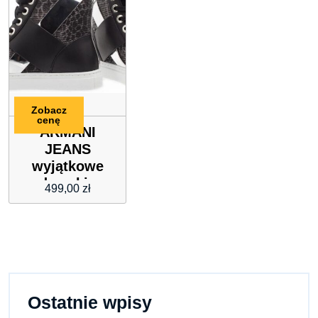
Zobacz
cenę
ARMANI
JEANS
wyjątkowe
damskie
499,00
zł
trampki
BLACK/SILVER
Ostatnie wpisy