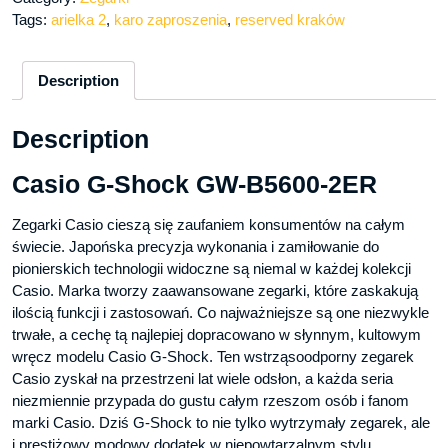
Tags:
arielka 2
,
karo zaproszenia
,
reserved kraków
Description
Description
Casio G-Shock GW-B5600-2ER
Zegarki Casio cieszą się zaufaniem konsumentów na całym
świecie. Japońska precyzja wykonania i zamiłowanie do
pionierskich technologii widoczne są niemal w każdej kolekcji
Casio. Marka tworzy zaawansowane zegarki, które zaskakują
ilością funkcji i zastosowań. Co najważniejsze są one niezwykle
trwałe, a cechę tą najlepiej dopracowano w słynnym, kultowym
wręcz modelu Casio G-Shock. Ten wstrząsoodporny zegarek
Casio zyskał na przestrzeni lat wiele odsłon, a każda seria
niezmiennie przypada do gustu całym rzeszom osób i fanom
marki Casio. Dziś G-Shock to nie tylko wytrzymały zegarek, ale
i prestiżowy modowy dodatek w niepowtarzalnym stylu.