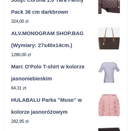
Joop! Cortina 1.0 Yara Fanny
Pack 36 cm darkbrown
324,00
zł
ALV.MONOGRAM SHOP.BAG
(Wymiary: 27x40x14cm.)
1280,00
zł
Marc O'Polo T-shirt w kolorze
jasnoniebieskim
64,31
zł
HULABALU Parka "Muse" w
kolorze jasnoróżowym
282,95
zł