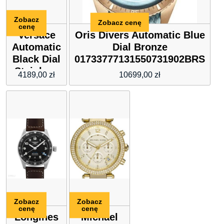
Zobacz
Zobacz cenę
cenę
Versace
Oris Divers Automatic Blue
Automatic
Dial Bronze
Black Dial
01733777131550731902BRS
Stainless
4189,00
zł
10699,00
zł
Steel
VEZI00321
Zobacz
Zobacz
cenę
cenę
Longines
Michael