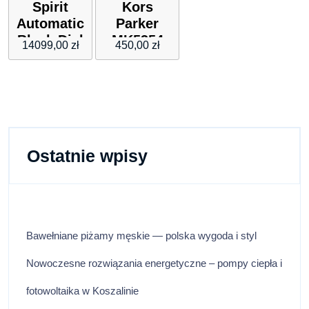
Spirit
Kors
Automatic
Parker
Black Dial
MK5354
14099,00
zł
450,00
zł
Stainless
Steel
L38124532
Ostatnie wpisy
Bawełniane piżamy męskie — polska wygoda i styl
Nowoczesne rozwiązania energetyczne – pompy ciepła i
fotowoltaika w Koszalinie