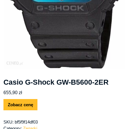
Casio G-Shock GW-B5600-2ER
655,90
zł
Zobacz cenę
SKU:
bf5f9f14df03
Category:
Zegarki