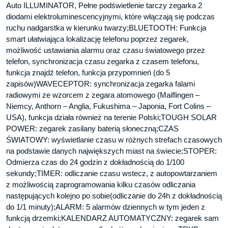
Auto ILLUMINATOR, Pełne podświetlenie tarczy zegarka 2
diodami elektroluminescencyjnymi, które włączają się podczas
ruchu nadgarstka w kierunku twarzy;BLUETOOTH: Funkcja
smart ułatwiająca lokalizację telefonu poprzez zegarek,
możliwość ustawiania alarmu oraz czasu światowego przez
telefon, synchronizacja czasu zegarka z czasem telefonu,
funkcja znajdź telefon, funkcja przypomnień (do 5
zapisów)WAVECEPTOR: synchronizacja zegarka falami
radiowymi ze wzorcem z zegara atomowego (Maiflingen –
Niemcy, Anthorn – Anglia, Fukushima – Japonia, Fort Colins –
USA), funkcja działa również na terenie Polski;TOUGH SOLAR
POWER: zegarek zasilany baterią słoneczną;CZAS
ŚWIATOWY: wyświetlanie czasu w różnych strefach czasowych
na podstawie danych największych miast na świecie;STOPER:
Odmierza czas do 24 godzin z dokładnością do 1/100
sekundy;TIMER: odliczanie czasu wstecz, z autopowtarzaniem
z możliwością zaprogramowania kilku czasów odliczania
następujących kolejno po sobie(odliczanie do 24h z dokładnością
do 1/1 minuty);ALARM: 5 alarmów dziennych w tym jeden z
funkcją drzemki;KALENDARZ AUTOMATYCZNY: zegarek sam