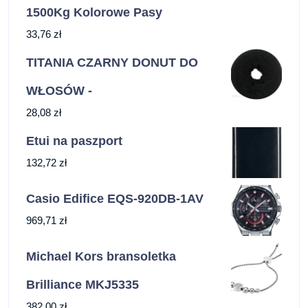
1500Kg Kolorowe Pasy
33,76
zł
TITANIA CZARNY DONUT DO
WŁOSÓW -
28,08
zł
Etui na paszport
132,72
zł
Casio Edifice EQS-920DB-1AV
969,71
zł
Michael Kors bransoletka
Brilliance MKJ5335
382,00
zł