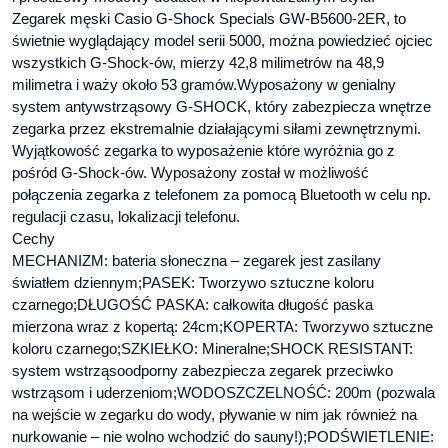
Zegarek męski Casio G-Shock Specials GW-B5600-2ER, to
świetnie wyglądający model serii 5000, można powiedzieć ojciec
wszystkich G-Shock-ów, mierzy 42,8 milimetrów na 48,9
milimetra i waży około 53 gramów.Wyposażony w genialny
system antywstrząsowy G-SHOCK, który zabezpiecza wnętrze
zegarka przez ekstremalnie działającymi siłami zewnętrznymi.
Wyjątkowość zegarka to wyposażenie które wyróżnia go z
pośród G-Shock-ów. Wyposażony został w możliwość
połączenia zegarka z telefonem za pomocą Bluetooth w celu np.
regulacji czasu, lokalizacji telefonu.
Cechy
MECHANIZM: bateria słoneczna – zegarek jest zasilany
światłem dziennym;PASEK: Tworzywo sztuczne koloru
czarnego;DŁUGOŚĆ PASKA: całkowita długość paska
mierzona wraz z kopertą: 24cm;KOPERTA: Tworzywo sztuczne
koloru czarnego;SZKIEŁKO: Mineralne;SHOCK RESISTANT:
system wstrząsoodporny zabezpiecza zegarek przeciwko
wstrząsom i uderzeniom;WODOSZCZELNOŚĆ: 200m (pozwala
na wejście w zegarku do wody, pływanie w nim jak również na
nurkowanie – nie wolno wchodzić do sauny!);PODŚWIETLENIE: