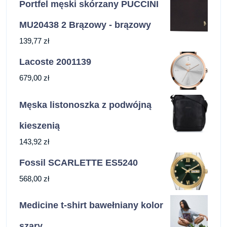
Portfel męski skórzany PUCCINI
MU20438 2 Brązowy - brązowy
139,77
zł
Lacoste 2001139
679,00
zł
Męska listonoszka z podwójną
kieszenią
143,92
zł
Fossil SCARLETTE ES5240
568,00
zł
Medicine t-shirt bawełniany kolor
szary