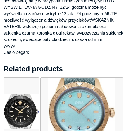
dostosowuję datę w przypadku krótszych miesięcy;TRYB
WYŚWIETLANIA GODZINY: 12/24 godzina może być
wyświetlana zarówno w trybie 12 jak i 24 godzinnym;MUTE:
możliwość wyłączenia dźwięków przycisków;WSKAŹNIK
BATERII: wskazuje poziom naładowania akumulatora;
sukienka czarna koronka dlugi rekaw, wypożyczalnia sukienek
szczecin, świecące buty dla dzieci, dluzsza od mini
yyyyy
Casio Zegarki
Related products