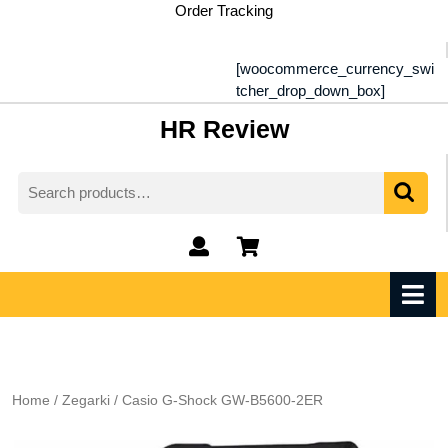
Skip
Order Tracking
to
content
[woocommerce_currency_swi
tcher_drop_down_box]
HR Review
Search
for:
My
shopping
Account
cart
O
M
Home
/
Zegarki
/ Casio G-Shock GW-B5600-2ER