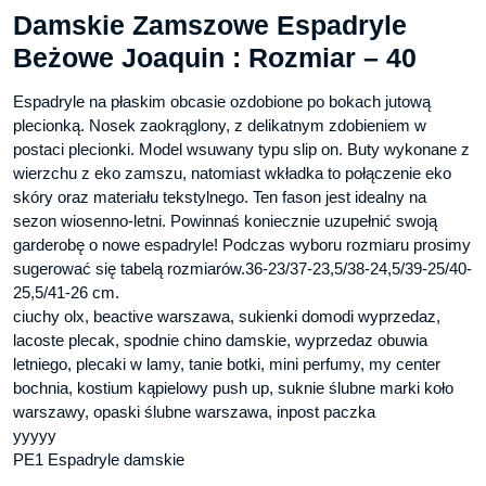
Damskie Zamszowe Espadryle
Beżowe Joaquin : Rozmiar – 40
Espadryle na płaskim obcasie ozdobione po bokach jutową
plecionką. Nosek zaokrąglony, z delikatnym zdobieniem w
postaci plecionki. Model wsuwany typu slip on. Buty wykonane z
wierzchu z eko zamszu, natomiast wkładka to połączenie eko
skóry oraz materiału tekstylnego. Ten fason jest idealny na
sezon wiosenno-letni. Powinnaś koniecznie uzupełnić swoją
garderobę o nowe espadryle! Podczas wyboru rozmiaru prosimy
sugerować się tabelą rozmiarów.36-23/37-23,5/38-24,5/39-25/40-
25,5/41-26 cm.
ciuchy olx, beactive warszawa, sukienki domodi wyprzedaz,
lacoste plecak, spodnie chino damskie, wyprzedaz obuwia
letniego, plecaki w lamy, tanie botki, mini perfumy, my center
bochnia, kostium kąpielowy push up, suknie ślubne marki koło
warszawy, opaski ślubne warszawa, inpost paczka
yyyyy
PE1 Espadryle damskie