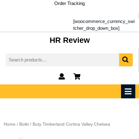
Skip
Order Tracking
to
content
[woocommerce_currency_swi
tcher_drop_down_box]
HR Review
Search
for:
My
shopping
Account
cart
O
M
Home
/
Botki
/ Buty Timberland Cortina Valley Chelsea