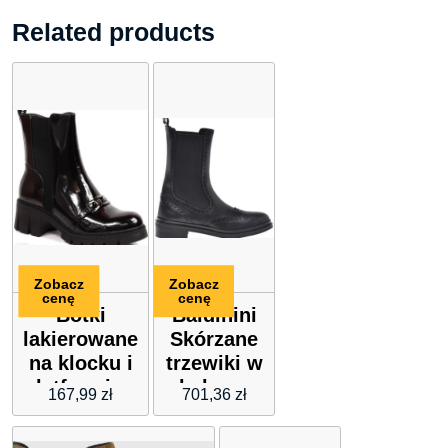
Related products
Zobacz
Zobacz
cenę
cenę
Botki
Baldinini
lakierowane
Skórzane
na klocku i
trzewiki w
platformie z
kolorze
167,99
zł
701,36
zł
łańcuchem
czarnym
ocieplane