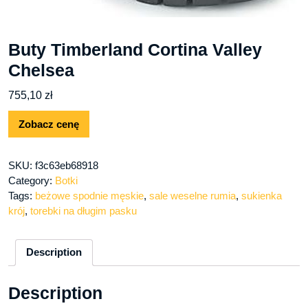
Buty Timberland Cortina Valley
Chelsea
755,10
zł
Zobacz cenę
SKU:
f3c63eb68918
Category:
Botki
Tags:
beżowe spodnie męskie
,
sale weselne rumia
,
sukienka
krój
,
torebki na długim pasku
Description
Description