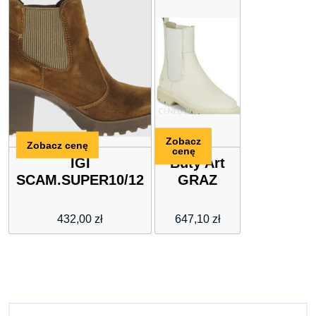
czarne
Potocki
Zobacz
Zobacz cenę
cenę
IGI
Buty Art
SCAM.SUPER10/12
GRAZ
432,00
zł
647,10
zł