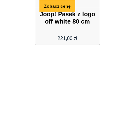
Zobacz cenę
Joop! Pasek z logo
off white 80 cm
221,00
zł