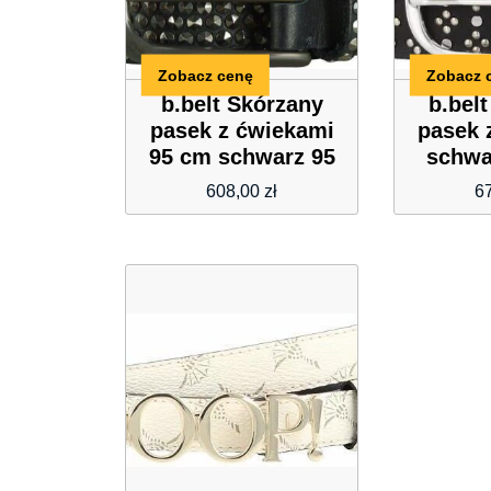
Zobacz cenę
Zobacz 
b.belt Skórzany
b.bel
pasek z ćwiekami
pasek 
95 cm schwarz 95
schwa
cm
608,00
zł
6