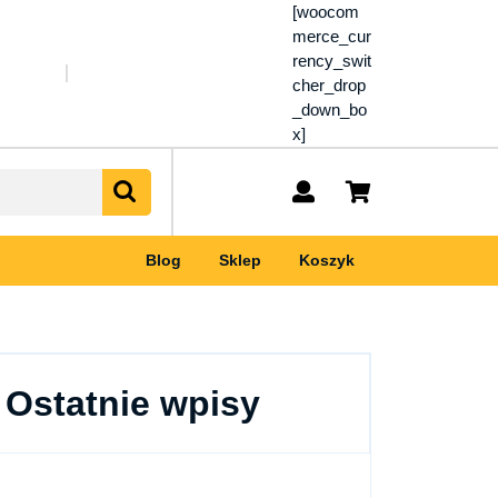
[woocom
merce_cur
rency_swit
cher_drop
_down_bo
x]
My
shopping
Account
cart
Blog
Sklep
Koszyk
Ostatnie wpisy