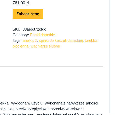
761,00
zł
Zobacz cenę
SKU:
88ae6372cfdc
Category:
Paski damskie
Tags:
arielka 2
,
spinki do koszuli damskiej
,
torebka
płócienna
,
wachlarze slubne
kka i wygodna w użyciu. Wykonana z najwyższej jakości
eczenia przeciwprzepięciowe, przeciwzwarciowe i
 Gwarancja bezpieczeństwa i dobrej jakości! Specyfikacja :-