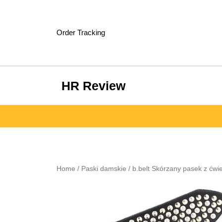
Skip
to
content
Order Tracking
HR Review
Home
/
Paski damskie
/ b.belt Skórzany pasek z ćw