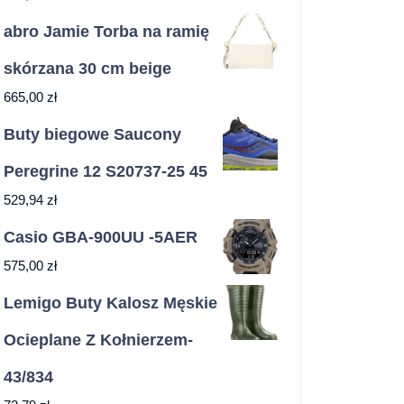
abro Jamie Torba na ramię
skórzana 30 cm beige
665,00
zł
Buty biegowe Saucony
Peregrine 12 S20737-25 45
529,94
zł
Casio GBA-900UU -5AER
575,00
zł
Lemigo Buty Kalosz Męskie
Ocieplane Z Kołnierzem-
43/834