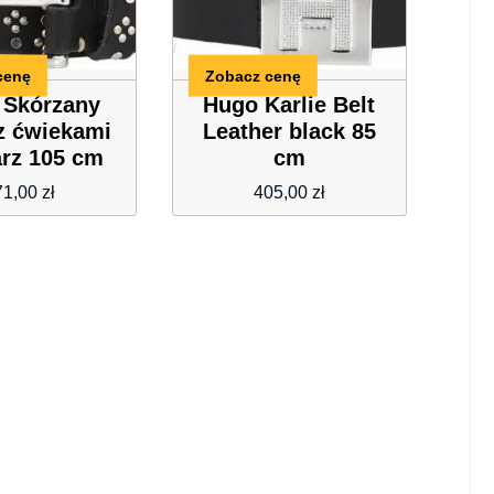
cenę
Zobacz cenę
t Skórzany
Hugo Karlie Belt
z ćwiekami
Leather black 85
rz 105 cm
cm
71,00
zł
405,00
zł