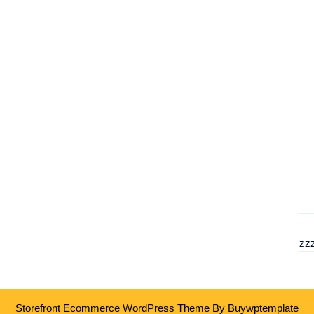
zz
Storefront Ecommerce WordPress Theme
By Buywptemplate