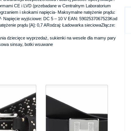
normami CE i LVD (przebadane w Centralnym Laboratorium
egrzaniem i skokami napięcia- Maksymalne natężenie prądu:
V- Napięcie wyjściowe: DC 5 – 10 V EAN: 5902537067523Kod
tężenie prądu [A]: 0,7 ARodzaj: Ładowarka sieciowaZłącze:
brania dziecięce wyprzedaż, sukienki na wesele dla mamy pary
ansowa sinsay, botki wsuwane