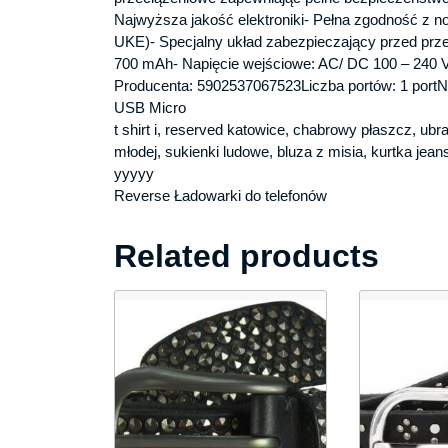
Najwyższa jakość elektroniki- Pełna zgodność z 
UKE)- Specjalny układ zabezpieczający przed prz
700 mAh- Napięcie wejściowe: AC/ DC 100 – 240 
Producenta: 5902537067523Liczba portów: 1 portNa
USB Micro
t shirt i, reserved katowice, chabrowy płaszcz, u
młodej, sukienki ludowe, bluza z misia, kurtka je
yyyyy
Reverse Ładowarki do telefonów
Related products