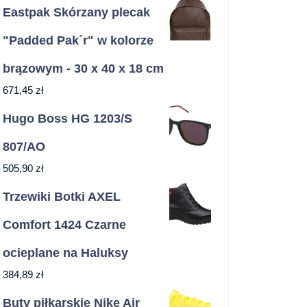
Eastpak Skórzany plecak
"Padded Pak´r" w kolorze
brązowym - 30 x 40 x 18 cm
671,45
zł
Hugo Boss HG 1203/S
807/AO
505,90
zł
Trzewiki Botki AXEL
Comfort 1424 Czarne
ocieplane na Haluksy
384,89
zł
Buty piłkarskie Nike Air