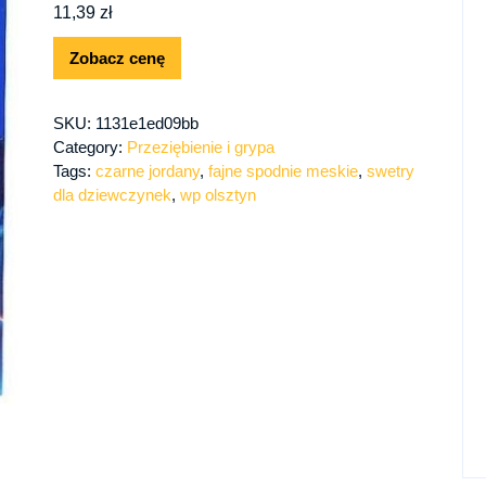
11,39
zł
Zobacz cenę
SKU:
1131e1ed09bb
Category:
Przeziębienie i grypa
Tags:
czarne jordany
,
fajne spodnie meskie
,
swetry
dla dziewczynek
,
wp olsztyn