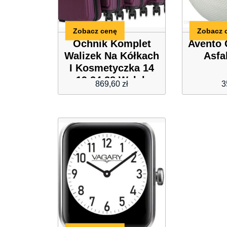
Zobacz cenę
Zobacz 
Ochnik Komplet
Avento
Walizek Na Kółkach
Asfal
I Kosmetyczka 14
19 24 28 Walab
869,60
zł
3
0053 49 W22