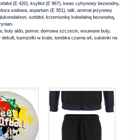
, sorbitol (E 420), ksylitol (E 967), kwas cytrynowy bezwodny,
loza sodowa, aspartam (E 951), talk, aromat jeżynowy
glukonolakton, sorbitol, krzemionkę koloidalną bezwodną,
rynian.
nka, buty aldo, pomoc domowa szczecin, wsuwane buty,
 dekolt, kamizelki w krate, torebka czarna a4, sukienki na