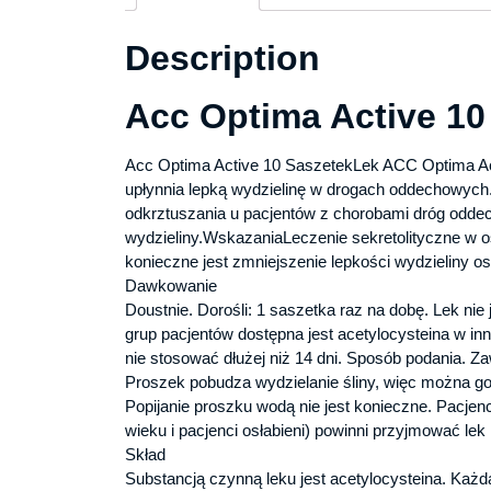
Description
Acc Optima Active 10
Acc Optima Active 10 SaszetekLek ACC Optima Act
upłynnia lepką wydzielinę w drogach oddechowych. S
odkrztuszania u pacjentów z chorobami dróg odde
wydzieliny.WskazaniaLeczenie sekretolityczne w os
konieczne jest zmniejszenie lepkości wydzieliny os
Dawkowanie
Doustnie. Dorośli: 1 saszetka raz na dobę. Lek nie 
grup pacjentów dostępna jest acetylocysteina w i
nie stosować dłużej niż 14 dni. Sposób podania. Z
Proszek pobudza wydzielanie śliny, więc można go
Popijanie proszku wodą nie jest konieczne. Pacj
wieku i pacjenci osłabieni) powinni przyjmować lek 
Skład
Substancją czynną leku jest acetylocysteina. Każd