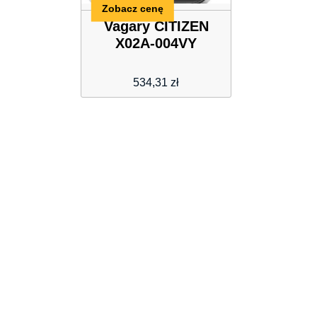
Zobacz cenę
Vagary CITIZEN
X02A-004VY
534,31
zł