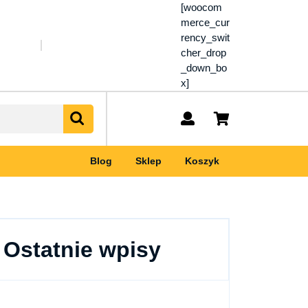
[woocom
merce_cur
rency_swit
cher_drop
_down_bo
x]
My
shopping
Account
cart
Blog
Sklep
Koszyk
Ostatnie wpisy