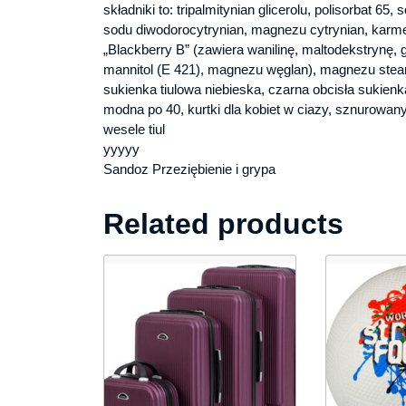
składniki to: tripalmitynian glicerolu, polisorbat 65
sodu diwodorocytrynian, magnezu cytrynian, karme
„Blackberry B” (zawiera wanilinę, maltodekstrynę, 
mannitol (E 421), magnezu węglan), magnezu stea
sukienka tiulowa niebieska, czarna obcisła sukie
modna po 40, kurtki dla kobiet w ciazy, sznurowany
wesele tiul
yyyyy
Sandoz Przeziębienie i grypa
Related products