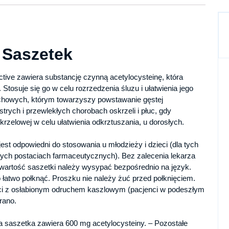
 Saszetek
ive zawiera substancję czynną acetylocysteinę, która
tosuje się go w celu rozrzedzenia śluzu i ułatwienia jego
chowych, którym towarzyszy powstawanie gęstej
trych i przewlekłych chorobach oskrzeli i płuc, gdy
krzelowej w celu ułatwienia odkrztuszania, u dorosłych.
jest odpowiedni do stosowania u młodzieży i dzieci (dla tych
nnych postaciach farmaceutycznych). Bez zalecenia lekarza
awartość saszetki należy wysypać bezpośrednio na język.
 łatwo połknąć. Proszku nie należy żuć przed połknięciem.
enci z osłabionym odruchem kaszlowym (pacjenci w podeszłym
rano.
a saszetka zawiera 600 mg acetylocysteiny. – Pozostałe