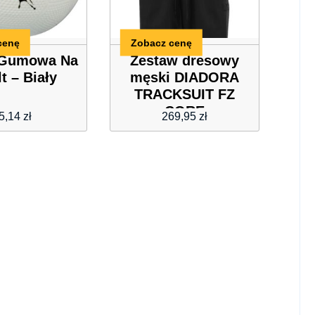
cenę
Zobacz cenę
 Gumowa Na
Zestaw dresowy
t – Biały
męski DIADORA
TRACKSUIT FZ
CORE
5,14
zł
269,95
zł