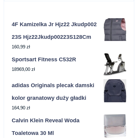
4F Kamizelka Jr Hjz22 Jkudp002
23S Hjz22Jkudp00223S128Cm
160,99
zł
Sportsart Fitness C532R
18969,00
zł
adidas Originals plecak damski
kolor granatowy duży gładki
164,90
zł
Calvin Klein Reveal Woda
Toaletowa 30 Ml