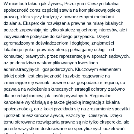
W miastach takich jak Żywiec, Pszczyna i Cieszyn lokalna
społeczność coraz częściej stawia na kompleksową opiekę
prawną, która łączy tradycję z nowoczesnymi metodami
działania. Eksperckie rozwiązania prawne na miarę lokalnych
potrzeb zapewniają nie tylko skuteczną ochronę interesów, ale i
indywidualne podejście do każdego przypadku. Dzięki
zgromadzonym doświadczeniom i dogłębnej znajomości
lokalnego rynku, prawnicy oferują pełną gamę usług – od
konsultacji prawnych, przez reprezentację w sporach sądowych,
aż po doradztwo w skomplikowanych kwestiach
administracyjnych i gospodarczych. Kluczowym elementem
takiej opieki jest elastyczność i szybkie reagowanie na
zmieniające się warunki prawne oraz gospodarcze regionu, co
pozwala na wdrożenie skutecznych strategii ochrony zarówno
dla przedsiębiorców, jak i osób prywatnych. Regionalne
kancelarie wyróżniają się także głęboką integracją z lokalną
społecznością, co z kolei przekłada się na zrozumienie specyfiki
i potrzeb mieszkańców Żywca, Pszczyny i Cieszyna. Dzięki
temu oferowane rozwiązania prawne są nie tylko eksperckie, ale
przede wszystkim dostosowane do specyficznych oczekiwań