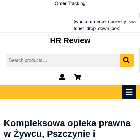
Skip
Order Tracking
to
content
[woocommerce_currency_swi
tcher_drop_down_box]
HR Review
Search
for:
My
shopping
Account
cart
O
M
Kompleksowa opieka prawna
w Żywcu, Pszczynie i