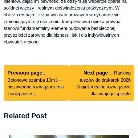
klientów, dając im pewność, że otrzymują wsparcie oparte na
solidnej wiedzy i realnym doświadczeniu praktycznym. W
obliczu rosnącej liczby wyzwań prawnych w dynamicznie
zmieniającym się otoczeniu, kompleksowa opieka prawna
stanowi fundamentalny element budowania bezpiecznej
przyszłości zarówno dla biznesu, jak i dla indywidualnych
obywateli regionu.
Nawigacja
wpisu
Previous
Next
Previous page
Next page
Ranking
post:
post:
Betonowe szamba 10m3 –
tuszów do drukarek 2026
niezawodne rozwiązanie dla
Znajdź idealne rozwiązanie
Twojej posesji
dla swojego sprzętu
Related Post