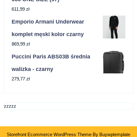
611,99
zł
Emporio Armani Underwear
komplet męski kolor czarny
869,99
zł
Puccini Paris ABS03B średnia
walizka - czarny
279,77
zł
zzzzz
Storefront Ecommerce WordPress Theme
By Buywptemplate