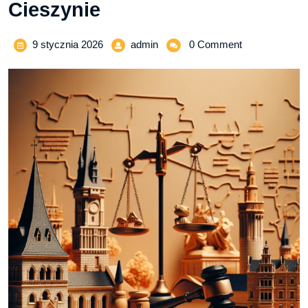
Cieszynie
9
Kompleksowa
9 stycznia 2026
admin
0 Comment
stycznia
opieka
2026
prawna
w
Żywcu,
Pszczynie
i
Cieszynie