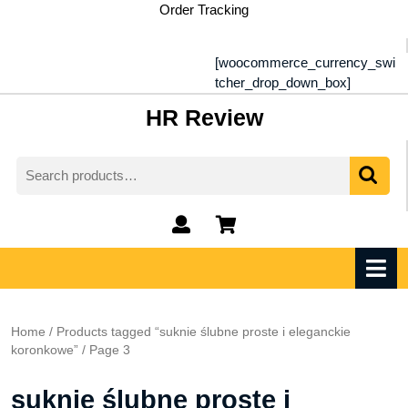
Skip
Order Tracking
to
content
[woocommerce_currency_swi
tcher_drop_down_box]
HR Review
Search
for:
My
shopping
Account
cart
O
M
Home
/
Products tagged “suknie ślubne proste i eleganckie
koronkowe”
/ Page 3
suknie ślubne proste i