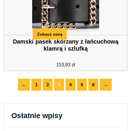
Zobacz cenę
Damski pasek skórzany z łańcuchową
klamrą i szlufką
153,93
zł
←
1
2
3
4
5
6
→
Ostatnie wpisy