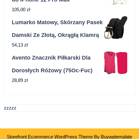
105,00
zł
Lumarko Matowy, Skórzany Pasek
Damski Ze Złotą, Okrągłą Klamrą
54,13
zł
Avento Znacznik Piłkarski Dla
Dorosłych Różowy (75Oc-Fuc)
28,89
zł
zzzzz
Storefront Ecommerce WordPress Theme
By Buywptemplate