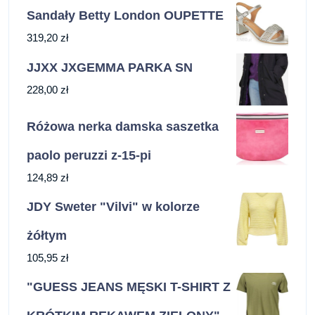
Sandały Betty London OUPETTE
319,20
zł
JJXX JXGEMMA PARKA SN
228,00
zł
Różowa nerka damska saszetka
paolo peruzzi z-15-pi
124,89
zł
JDY Sweter "Vilvi" w kolorze
żółtym
105,95
zł
"GUESS JEANS MĘSKI T-SHIRT Z