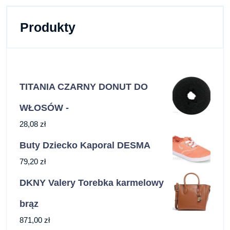
Produkty
TITANIA CZARNY DONUT DO
WŁOSÓW -
28,08
zł
Buty Dziecko Kaporal DESMA
79,20
zł
DKNY Valery Torebka karmelowy
brąz
871,00
zł