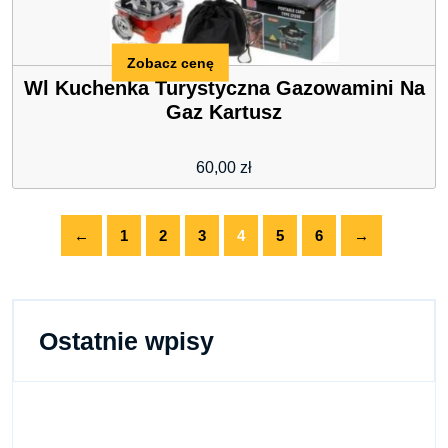
Zobacz cenę
Wl Kuchenka Turystyczna Gazowamini Na
Gaz Kartusz
60,00
zł
←
1
2
3
4
5
6
→
Ostatnie wpisy