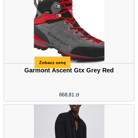
Zobacz cenę
Garmont Ascent Gtx Grey Red
868,81
zł