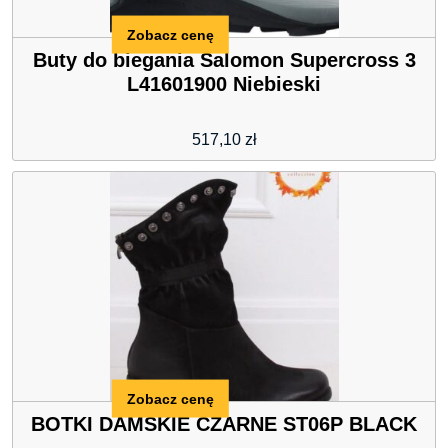
Zobacz cenę
Buty do biegania Salomon Supercross 3
L41601900 Niebieski
517,10
zł
Zobacz cenę
BOTKI DAMSKIE CZARNE ST06P BLACK