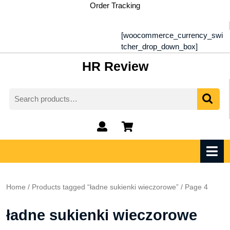
Skip
Order Tracking
to
content
[woocommerce_currency_swi
tcher_drop_down_box]
HR Review
Search
for:
My
shopping
Account
cart
O
M
Home
/
Products tagged “ładne sukienki wieczorowe”
/ Page 4
ładne sukienki wieczorowe